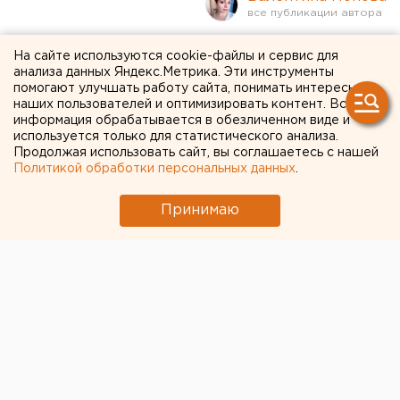
Силы ПВО отразили атаку
На сайте используются cookie-файлы и сервис для
анализа данных Яндекс.Метрика. Эти инструменты
162 украинских дронов
помогают улучшать работу сайта, понимать интересы
наших пользователей и оптимизировать контент. Вся
информация обрабатывается в обезличенном виде и
Масштабную атаку беспилотников отразили в
используется только для статистического анализа.
России
Продолжая использовать сайт, вы соглашаетесь с нашей
Политикой обработки персональных данных
.
Принимаю