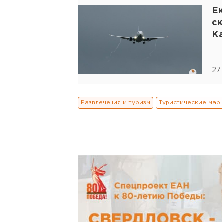
Е
с
К
27
Развлечения и туризм
Туристические мар