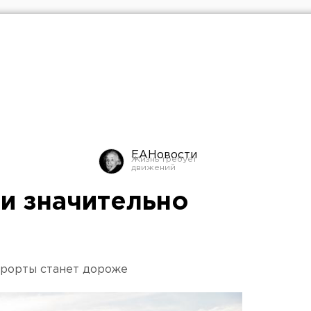
ЕАНовости
ии значительно
урорты станет дороже