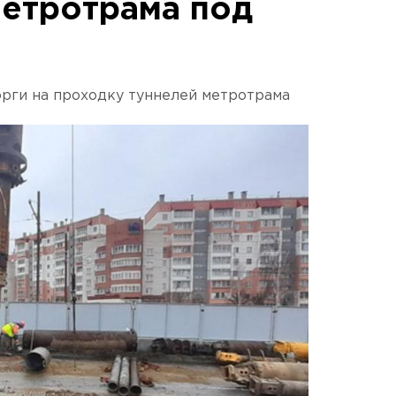
метротрама под
рги на проходку туннелей метротрама