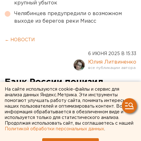
крупный убыток
Челябинцев предупредили о возможном
выходе из берегов реки Миасс
← НОВОСТИ
6 ИЮНЯ 2025 В 15:33
Юлия Литвиненко
Банк России понизил
На сайте используются cookie-файлы и сервис для
ключевую ставку: зачем
анализа данных Яндекс.Метрика. Эти инструменты
помогают улучшать работу сайта, понимать интересы
она нужна, ликбез ЕАН
наших пользователей и оптимизировать контент. Вся
информация обрабатывается в обезличенном виде и
Какая ключевая ставка в России с июня 2025
используется только для статистического анализа.
Продолжая использовать сайт, вы соглашаетесь с нашей
года
Политикой обработки персональных данных
.