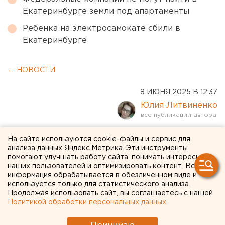
Екатеринбурге земли под апартаменты
Ребенка на электросамокате сбили в
Екатеринбурге
← НОВОСТИ
8 ИЮНЯ 2025 В 12:37
Юлия Литвиненко
Можно ли на ОГЭ по
На сайте используются cookie-файлы и сервис для
анализа данных Яндекс.Метрика. Эти инструменты
русскому пользоваться
помогают улучшать работу сайта, понимать интересы
наших пользователей и оптимизировать контент. Вся
словарем - отвечают
информация обрабатывается в обезличенном виде и
челябинские педагоги
используется только для статистического анализа.
Продолжая использовать сайт, вы соглашаетесь с нашей
Политикой обработки персональных данных
.
Челябинским выпускникам разрешат
пользоваться словарями на ОГЭ по русскому