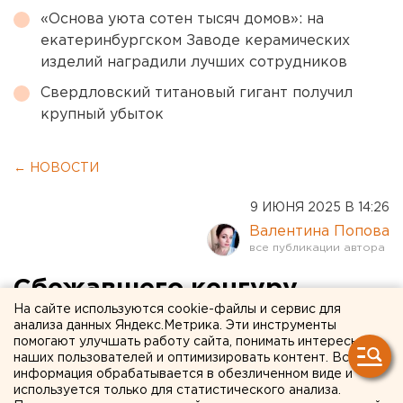
«Основа уюта сотен тысяч домов»: на
екатеринбургском Заводе керамических
изделий наградили лучших сотрудников
Свердловский титановый гигант получил
крупный убыток
← НОВОСТИ
9 ИЮНЯ 2025 В 14:26
Валентина Попова
Сбежавшего кенгуру
На сайте используются cookie-файлы и сервис для
разыскивают в российском
анализа данных Яндекс.Метрика. Эти инструменты
помогают улучшать работу сайта, понимать интересы
природном парке
наших пользователей и оптимизировать контент. Вся
информация обрабатывается в обезличенном виде и
Кенгуру сбежал из природного парка в России
используется только для статистического анализа.