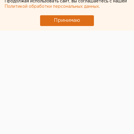
Продолжая использовать сайт, вы соглашаетесь с нашей
Политикой обработки персональных данных
.
Принимаю
© ЕАН / Архивное фото
В южном парке птиц «Малинки» в Ростовской
области
сбежал серый кенгуру
. Администрация
парка обратилась к посетителям с просьбой помочь
в поисках.