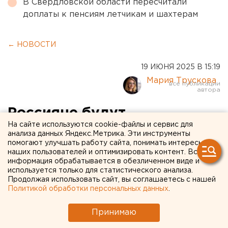
В Свердловской области пересчитали
доплаты к пенсиям летчикам и шахтерам
← НОВОСТИ
19 ИЮНЯ 2025 В 15:19
Мария Трускова
Россияне будут
На сайте используются cookie-файлы и сервис для
подтверждать финансовые
анализа данных Яндекс.Метрика. Эти инструменты
помогают улучшать работу сайта, понимать интересы
операции с помощью
наших пользователей и оптимизировать контент. Вся
селфи
информация обрабатывается в обезличенном виде и
используется только для статистического анализа.
Продолжая использовать сайт, вы соглашаетесь с нашей
Банки совершенствуют биометрическую защиту
Политикой обработки персональных данных
.
для клиентов
Принимаю