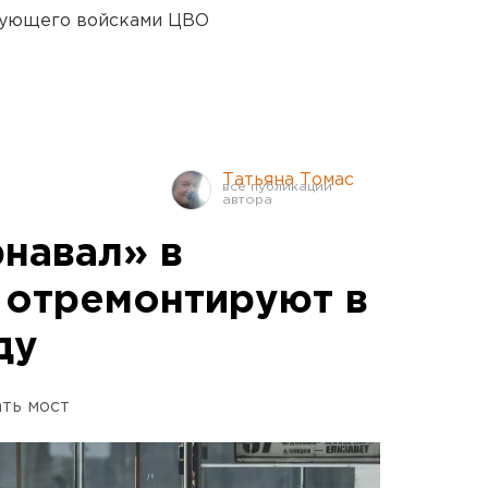
дующего войсками ЦВО
Татьяна Томас
рнавал» в
 отремонтируют в
ду
ть мост