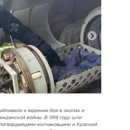
Гранаты уни
абливали к ведению боя в окопах и
ажданской войны. В 1918 году шли
логвардейцами-колчаковцами и Красной