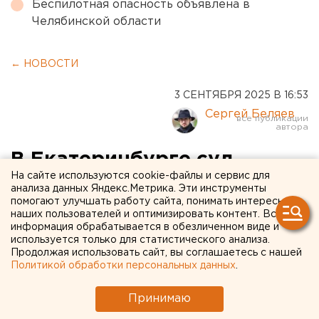
Беспилотная опасность объявлена в
Челябинской области
← НОВОСТИ
3 СЕНТЯБРЯ 2025 В 16:53
Сергей Беляев
В Екатеринбурге суд
На сайте используются cookie-файлы и сервис для
вернул полиции дело
анализа данных Яндекс.Метрика. Эти инструменты
помогают улучшать работу сайта, понимать интересы
куратора киноклуба
наших пользователей и оптимизировать контент. Вся
Ельцин Центра
информация обрабатывается в обезличенном виде и
используется только для статистического анализа.
Продолжая использовать сайт, вы соглашаетесь с нашей
Суд не стал рассматривать дело Вячеслава
Политикой обработки персональных данных
.
Шмырова о дискредитации Вооруженных сил
РФ
Принимаю