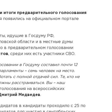
и итоги предварительного голосования
я появились на официальном портале
ты, идущие в Госдуму РФ,
овской области и в местные думы
го в предварительном голосовании
атов
, среди них есть участники СВО.
совании в Госдуму составил почти 12
парламенты – семь человек на место.
отать с полной отдачей сил. Те, кто не
лжны расстраиваться. Вы – наш
и голосования на всероссийских
Дмитрий Медведев
.
ндидатов в кандидаты проходило с 25 по
дидатов для участия в сентябрьских