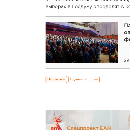
выборах в Госдуму определят в к
П
о
ф
29 
Политика
Единая Россия