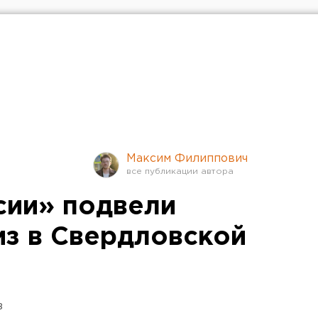
Максим Филиппович
сии» подвели
из в Свердловской
з