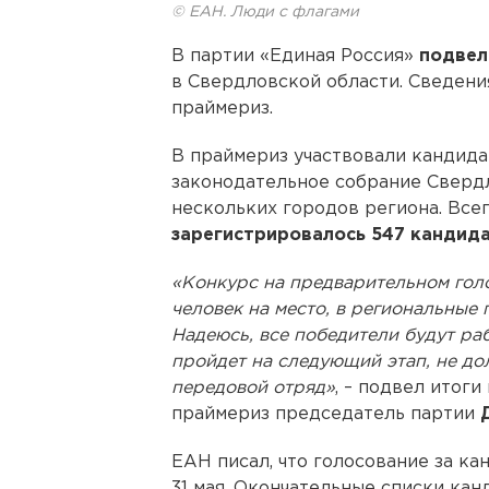
© ЕАН. Люди с флагами
В партии «Единая Россия»
подвел
в Свердловской области. Сведени
праймериз.
В праймериз участвовали кандида
законодательное собрание Свердл
нескольких городов региона. Все
зарегистрировалось 547 кандид
«Конкурс на предварительном голо
человек на место, в региональные 
Надеюсь, все победители будут раб
пройдет на следующий этап, не до
передовой отряд»
, – подвел итог
праймериз председатель партии
ЕАН писал, что голосование за ка
31 мая. Окончательные списки кан