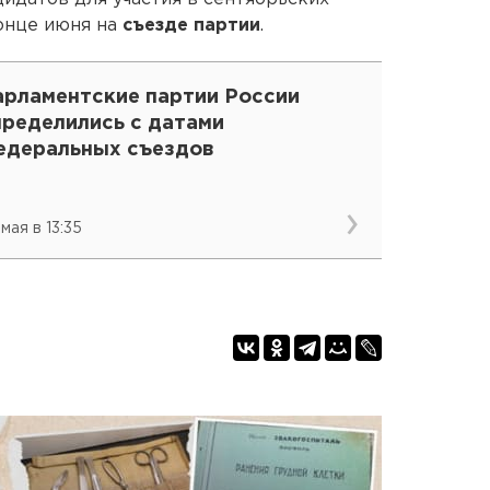
онце июня на
съезде партии
.
арламентские партии России
пределились с датами
едеральных съездов
мая в 13:35