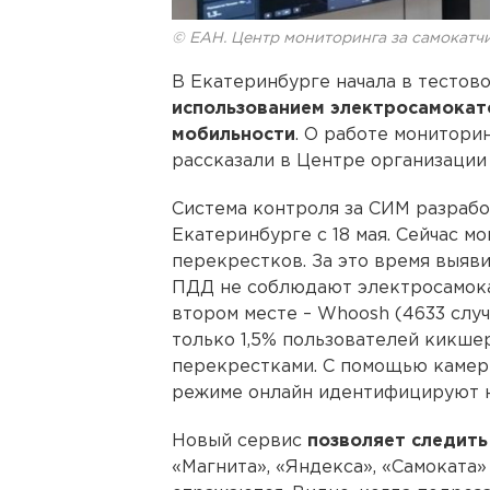
© ЕАН. Центр мониторинга за самокат
В Екатеринбурге начала в тестов
использованием электросамокат
мобильности
. О работе монитор
рассказали в Центре организаци
Система контроля за СИМ разрабо
Екатеринбурге с 18 мая. Сейчас м
перекрестков. За это время выяви
ПДД не соблюдают электросамокат
втором месте – Whoosh (4633 слу
только 1,5% пользователей кикш
перекрестками. С помощью камер 
режиме онлайн идентифицируют н
Новый сервис
позволяет следить
«Магнита», «Яндекса», «Самоката»