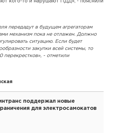
ают кого-то и нарушают ПДД», - пояснили
ля передадут в будущем агрегаторам
ами механизм пока не отлажен. Должно
гулировать ситуацию. Если будет
образности закупки всей системы, то
0 перекрестков», - отметили
нская
интранс поддержал новые
граничения для электросамокатов