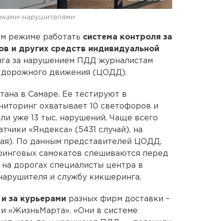
чиками-нарушителями
ом режиме работать
система контроля за
ов и других средств индивидуальной
инга за нарушением ПДД журналистам
и дорожного движения (ЦОДД).
тана в Самаре. Ее тестируют в
ониторинг охватывает 10 светофоров и
ли уже 13 тыс. нарушений. Чаще всего
чики «Яндекса» (5431 случай), на
чая). По данным представителей ЦОДД,
еринговых самокатов спешиваются перед
на дорогах специалисты центра в
арушителя и службу кикшеринга.
 и за курьерами
разных фирм доставки –
 и «ЖизньМарта». «Они в системе