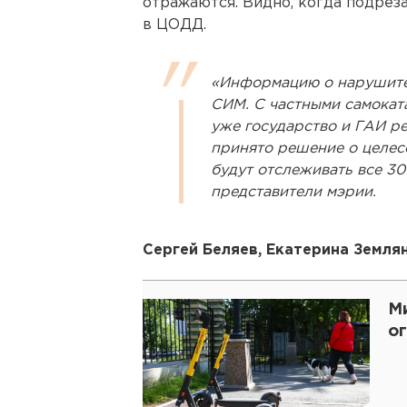
отражаются. Видно, когда подрез
в ЦОДД.
«Информацию о нарушите
СИМ. С частными самокат
уже государство и ГАИ ре
принято решение о целесо
будут отслеживать все 30
представители мэрии.
Сергей Беляев, Екатерина Земля
М
о