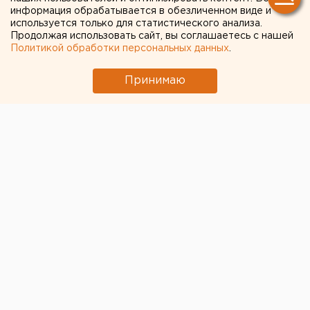
борьбы с подростковой
информация обрабатывается в обезличенном виде и
преступностью
используется только для статистического анализа.
Продолжая использовать сайт, вы соглашаетесь с нашей
Политикой обработки персональных данных
.
Свердловский губернатор поручил начать
работу по профилактике подростковой
Принимаю
преступности