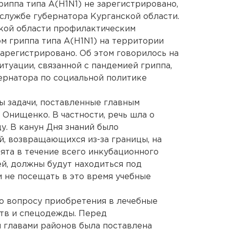
риппа типа А(H1N1) не зарегистрировано,
службе губернатора Курганской области.
кой области профилактическим
м гриппа типа А(H1N1) на территории
зарегистрировано. Об этом говорилось на
уации, связанной с пандемией гриппа,
ернатора по социальной политике
 задачи, поставленные главным
Онищенко. В частности, речь шла о
у. В канун Дня знаний было
, возвращающихся из-за границы, на
ята в течение всего инкубационного
ей, должны будут находиться под
 не посещать в это время учебные
о вопросу приобретения в лечебные
тв и спецодежды. Перед
 главами районов была поставлена