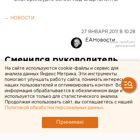
← НОВОСТИ
27 ЯНВАРЯ 2011 В 10:28
ЕАНовости
Сменился руководитель
«Нытвенского
На сайте используются cookie-файлы и сервис для
анализа данных Яндекс.Метрика. Эти инструменты
металлургического завода»
помогают улучшать работу сайта, понимать интересы
наших пользователей и оптимизировать контент. Вся
информация обрабатывается в обезличенном виде и
Владимир Коробов прекратил исполнение
используется только для статистического анализа.
Продолжая использовать сайт, вы соглашаетесь с нашей
полномочий управляющего ОАО «Нытва»
Политикой обработки персональных данных
.
(Нытвенский металлургический завод), сообщает
портал
www.metalcom.ru
. «12 января мною
Принимаю
подписаны акты приема-передачи всей
документации. Теперь к «Нытве» я не имею