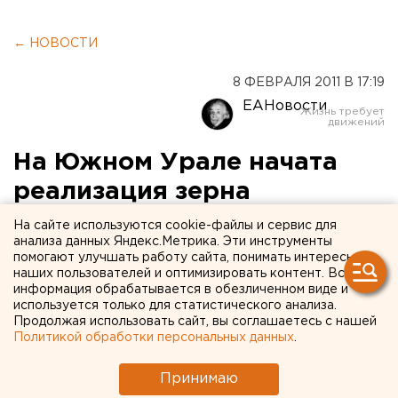
← НОВОСТИ
8 ФЕВРАЛЯ 2011 В 17:19
ЕАНовости
На Южном Урале начата
реализация зерна
государственного
На сайте используются cookie-файлы и сервис для
анализа данных Яндекс.Метрика. Эти инструменты
интервенционного фонда
помогают улучшать работу сайта, понимать интересы
наших пользователей и оптимизировать контент. Вся
информация обрабатывается в обезличенном виде и
Министр сельского хозяйства РФ Елена
используется только для статистического анализа.
Скрынник призвала южноуральских аграриев
Продолжая использовать сайт, вы соглашаетесь с нашей
активнее использовать механизм биржевых
Политикой обработки персональных данных
.
торгов в рамках государственной зерновой
интервенции для пополнения запасов зерна,
Принимаю