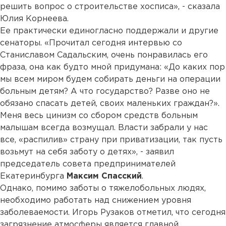
решить вопрос о строительстве хосписа», - сказала
Юлия Корнеева.
Ее практически единогласно поддержали и другие
сенаторы. «Прочитал сегодня интервью со
Станиславом Садальским, очень понравилась его
фраза, она как будто мной придумана: «До каких пор
мы всем миром будем собирать деньги на операции
больным детям? А что государство? Разве оно не
обязано спасать детей, своих маленьких граждан?».
Меня весь цинизм со сбором средств больным
малышам всегда возмущал. Власти забрали у нас
все, «распилив» страну при приватизации, так пусть
возьмут на себя заботу о детях», - заявил
председатель совета предпринимателей
Екатеринбурга
Максим Спасский
.
Однако, помимо заботы о тяжелобольных людях,
необходимо работать над снижением уровня
заболеваемости. Игорь Рузаков отметил, что сегодня
загрязнение атмосферы является главной