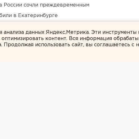
в России сочли преждевременным
били в Екатеринбурге
ildberries
ля анализа данных Яндекс.Метрика. Эти инструменты
и оптимизировать контент. Вся информация обрабаты
а. Продолжая использовать сайт, вы соглашаетесь с
ЕАНовости
г привезут копию
ые Дары Волхвов
Храм-на-Крови.
ицу прибудет освященная на горе Афон