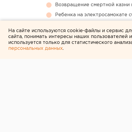
Возвращение смертной казни 
Ребенка на электросамокате с
В Екатеринбурге горит склад W
На сайте используются cookie-файлы и сервис д
сайта, понимать интересы наших пользователей 
используется только для статистического анализ
персональных данных
.
← НОВОСТИ
20 МАЯ 2014 В 16:06
В Екатеринбур
святыни Честн
Священная реликвия прибудет в 
Завтра, 21 мая, в уральскую стол