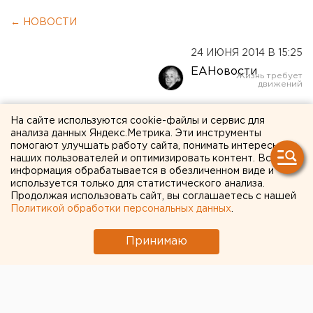
← НОВОСТИ
24 ИЮНЯ 2014 В 15:25
ЕАНовости
Впервые с января доллар
На сайте используются cookie-файлы и сервис для
анализа данных Яндекс.Метрика. Эти инструменты
опустился ниже 34 рублей
помогают улучшать работу сайта, понимать интересы
наших пользователей и оптимизировать контент. Вся
информация обрабатывается в обезличенном виде и
На укрепление рубля повлиял Ирак.
используется только для статистического анализа.
Продолжая использовать сайт, вы соглашаетесь с нашей
Курс доллара в начале торгов на Московской бирже
Политикой обработки персональных данных
.
24 июня расчетами «завтра» к 10:15 столичного
времени снизился на 16 копеек – до 33,96 рубля.
Принимаю
Впервые с января этого года он оценивается ниже
34 рублей, передает корреспондент агентства ЕАН.
Курс евро снизился на 22 копейки – до 46,19 рубля.
Как пояснил нашему корреспонденту свердловский