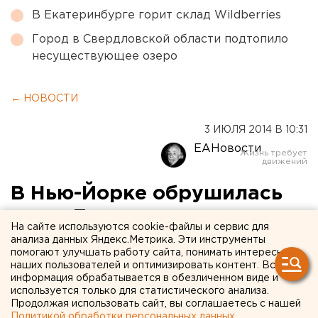
В Екатеринбурге горит склад Wildberries
Город в Свердловской области подтопило
несуществующее озеро
← НОВОСТИ
3 ИЮЛЯ 2014 В 10:31
ЕАНовости
В Нью-Йорке обрушилась
часть Бруклинского моста
На сайте используются cookie-файлы и сервис для
анализа данных Яндекс.Метрика. Эти инструменты
Пятерых человек госпитализировали с травмами.
помогают улучшать работу сайта, понимать интересы
наших пользователей и оптимизировать контент. Вся
информация обрабатывается в обезличенном виде и
В Нью-Йорке обрушилась часть Бруклинского моста,
используется только для статистического анализа.
передает корреспондент агентства ЕАН со ссылкой
Продолжая использовать сайт, вы соглашаетесь с нашей
на СМИ.
Политикой обработки персональных данных
.