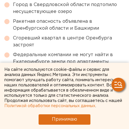
Город в Свердловской области подтопило
несуществующее озеро
Ракетная опасность объявлена в
Оренбургской области и Башкирии
Сгоревший квартал в центре Оренбурга
застроят
Федеральные компании не могут найти в
Екатеринбурге земли под апартаменты
На сайте используются cookie-файлы и сервис для
анализа данных Яндекс.Метрика. Эти инструменты
← НОВОСТИ
помогают улучшать работу сайта, понимать интересы
наших пользователей и оптимизировать контент. Вся
информация обрабатывается в обезличенном виде и
17 СЕНТЯБРЯ 2014 В 14:40
используется только для статистического анализа.
ЕАНовости
Продолжая использовать сайт, вы соглашаетесь с нашей
Политикой обработки персональных данных
.
Челябинцу дали 8 месяцев
Принимаю
колонии за секс с 12-летней