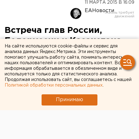
11 МАРТА 2015 В 16:09
ЕАНовости
Встреча глав России,
Белоруссии и Казахстана
На сайте используются cookie-файлы и сервис для
перенеслась
анализа данных Яндекс.Метрика. Эти инструменты
помогают улучшать работу сайта, понимать интересы
наших пользователей и оптимизировать контент. Вся
Главы государств решили подождать несколько
информация обрабатывается в обезличенном виде и
дней.
используется только для статистического анализа.
Продолжая использовать сайт, вы соглашаетесь с нашей
Политикой обработки персональных данных
.
Встреча Владимира Путина, Александра Лукашенко
и Нурсултана Назарбаева переносится, передает
Принимаю
корреспондент агентства ЕАН.
«Лидеры трех государств приняли решение
перенести намеченную в Астане встречу на
несколько дней», — заявил пресс-секретарь
российского президента Дмитрий Песков.