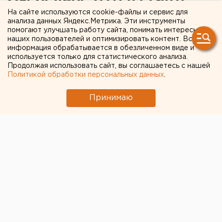
погибли 17 человек
На сайте используются cookie-файлы и сервис для
анализа данных Яндекс.Метрика. Эти инструменты
помогают улучшать работу сайта, понимать интересы
На трассе столкнулись микроавтобус, такси и
наших пользователей и оптимизировать контент. Вся
информация обрабатывается в обезличенном виде и
грузовик.
используется только для статистического анализа.
Продолжая использовать сайт, вы соглашаетесь с нашей
Накануне в египетской провинции Сохаг произошло
Политикой обработки персональных данных
.
ДТП, унесшее жизни 17 человек. Еще 7 участников
аварии травмировались, передает корреспондент
Принимаю
агентства ЕАН.
По данным федеральных СМИ, на трассе, ведущей
из провинции Сохаг в провинцию Красное море,
столкнулись микроавтобус, грузовик и такси. Все
погибшие – граждане Египта, ехавшие на работу в
курортную зону. Обстоятельства ДТП
устанавливаются.
Отметим, что такие крупные аварии в стране
пирамид не редкость. Ежегодно в ДТП гибнет около
12 тысяч человек. Последняя крупная
авария была