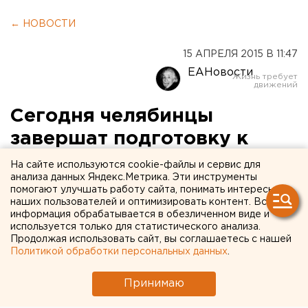
← НОВОСТИ
15 АПРЕЛЯ 2015 В 11:47
ЕАНовости
Сегодня челябинцы
завершат подготовку к
Тотальному диктанту
На сайте используются cookie-файлы и сервис для
анализа данных Яндекс.Метрика. Эти инструменты
помогают улучшать работу сайта, понимать интересы
В областной специальной библиотеке для
наших пользователей и оптимизировать контент. Вся
слабовидящих и слепых пройдет
информация обрабатывается в обезличенном виде и
заключительное занятие по русскому языку.
используется только для статистического анализа.
Продолжая использовать сайт, вы соглашаетесь с нашей
Политикой обработки персональных данных
.
В Челябинске в областной специальной библиотеке
для слабовидящих и слепых состоится
Принимаю
заключительное занятие по русскому языку в рамках
подготовки к Тотальному диктанту, сообщили