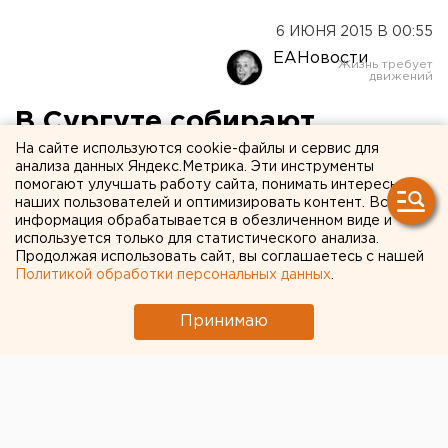
6 ИЮНЯ 2015 В 00:55
ЕАНовости
В Сургуте собирают
средства для малыша,
На сайте используются cookie-файлы и сервис для
анализа данных Яндекс.Метрика. Эти инструменты
которому отец выколол
помогают улучшать работу сайта, понимать интересы
наших пользователей и оптимизировать контент. Вся
глаз
информация обрабатывается в обезличенном виде и
используется только для статистического анализа.
Продолжая использовать сайт, вы соглашаетесь с нашей
Ребенку необходима операция стоимостью 1
Политикой обработки персональных данных
.
миллион рублей.
Принимаю
В Сургуте объявлен сбор средств на операцию для
4-месячного малыша, которому отец ударил ножом в
глаз, передает корреспондент агентства ЕАН.
Необходимо собрать 1 миллион рублей.