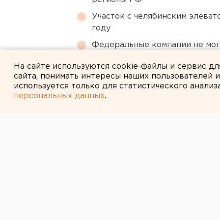
Участок с челябинским элеват
году
Федеральные компании не мог
апартаменты
На сайте используются cookie-файлы и сервис д
сайта, понимать интересы наших пользователей 
используется только для статистического анализ
персональных данных
.
← НОВОСТИ
24 ИЮНЯ 2015 В 01:40
В Югре только
соответствуют
безопасности