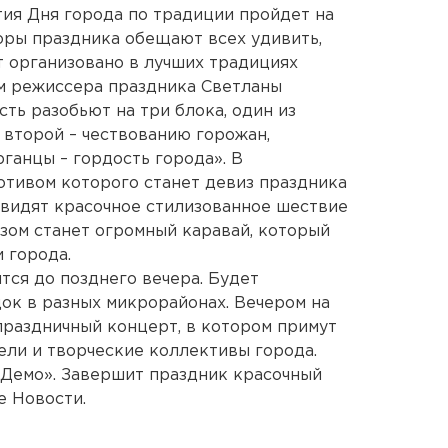
ия Дня города по традиции пройдет на
оры праздника обещают всех удивить,
т организовано в лучших традициях
ам режиссера праздника Светланы
ть разобьют на три блока, один из
 второй – чествованию горожан,
ганцы – гордость города». В
отивом которого станет девиз праздника
увидят красочное стилизованное шествие
зом станет огромный каравай, который
 города.
ся до позднего вечера. Будет
ок в разных микрорайонах. Вечером на
раздничный концерт, в котором примут
ели и творческие коллективы города.
«Демо». Завершит праздник красочный
е Новости.