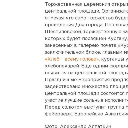
Торжественная церемония открыт
центральной площади. Организат
отмечая, что само торжество буде
проведения Дня города. По слов
Шестиловской, торжественную час
которых будет посвящен Кургану,
занесенных в галерею почета «Кур
заключительном блоке, главным м
«Хлеб – всему голова»
, курганцы 
хлебопекарей. Еще одним сюрпри
появится на центральной площади
Праздничные мероприятия продлят
задействовано множество площад
центральной площади состоится п
участие лучшие сольные исполнит
Перед салютом выступит группа 
фейерверк. Европейско-Азиатски
Фото: Александр Алпаткин