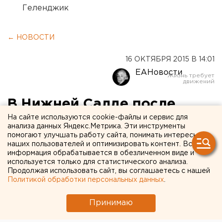
Геленджик
← НОВОСТИ
16 ОКТЯБРЯ 2015 В 14:01
ЕАНовости
В Нижней Салде после
пожара нашли убитых
На сайте используются cookie-файлы и сервис для
анализа данных Яндекс.Метрика. Эти инструменты
мужчину и женщину
помогают улучшать работу сайта, понимать интересы
наших пользователей и оптимизировать контент. Вся
информация обрабатывается в обезличенном виде и
Подозреваемый разжег в доме костер, а сам
используется только для статистического анализа.
Продолжая использовать сайт, вы соглашаетесь с нашей
спрятался в кустах.
Политикой обработки персональных данных
.
В Нижней Салде задержали подозреваемого в
Принимаю
убийстве двух человек. После совершения
преступления он разжег в доме костер, а сам