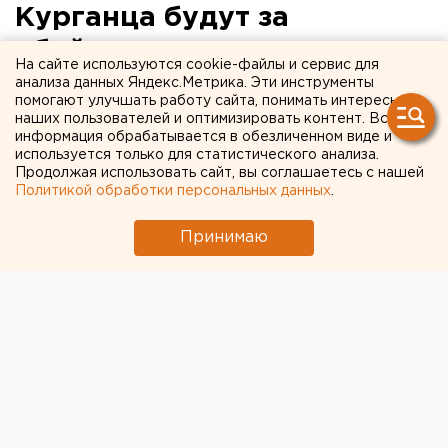
Курганца будут за
убийство двухлетнего
На сайте используются cookie-файлы и сервис для
ребенка бутылью с водой
анализа данных Яндекс.Метрика. Эти инструменты
помогают улучшать работу сайта, понимать интересы
наших пользователей и оптимизировать контент. Вся
Теперь обвиняемому грозит пожизненный
информация обрабатывается в обезличенном виде и
тюремный срок.
используется только для статистического анализа.
Продолжая использовать сайт, вы соглашаетесь с нашей
Политикой обработки персональных данных
.
Прокуратура направила в Курганский областной суд
уголовное дело по обвинению 38-летнего мужчины в
Принимаю
убийстве маленького ребенка, сообщили агентству
ЕАН в пресс-службе ведомства.
Инцидент произошел в конце мая. По версии
следствия, малыш, которому не было и двух лет,
капризничал, и его отчим рассердился на него и его
мать. Сожитель схватил бутылку с водой и жестоко
избил ребенка. Мать пыталась его остановить, но тот
пригрозил ей расправой.
Впоследствии мальчик умер в больнице. Теперь