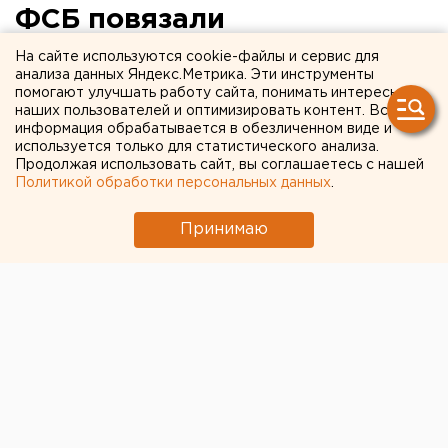
ФСБ повязали
пенсионерку-взяточницу
На сайте используются cookie-файлы и сервис для
анализа данных Яндекс.Метрика. Эти инструменты
помогают улучшать работу сайта, понимать интересы
В Березниках 67-летнюю женщину будут судить за
наших пользователей и оптимизировать контент. Вся
коррупцию.
информация обрабатывается в обезличенном виде и
используется только для статистического анализа.
Продолжая использовать сайт, вы соглашаетесь с нашей
В июне 2017 года женщина, руководящая
Политикой обработки персональных данных
.
некоммерческим фондом помощи животным «Друг»,
неоднократно предлагала 30-летнему мужчине,
Принимаю
приговоренного к исправительным работам, за 20
тыс. поставить фиктивные отметки об исполнении
наказания. Он пожаловался в полицию, и
пенсионерку задержали сотрудники ФСБ с
поличным при получении взятки.
Уголовное дело направлено в суд.
Общество