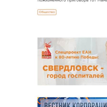
пожизненного приговора тот Мама
Общество