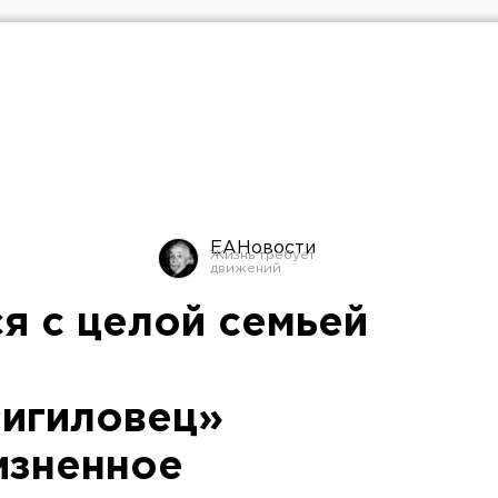
ЕАНовости
я с целой семьей
«игиловец»
изненное