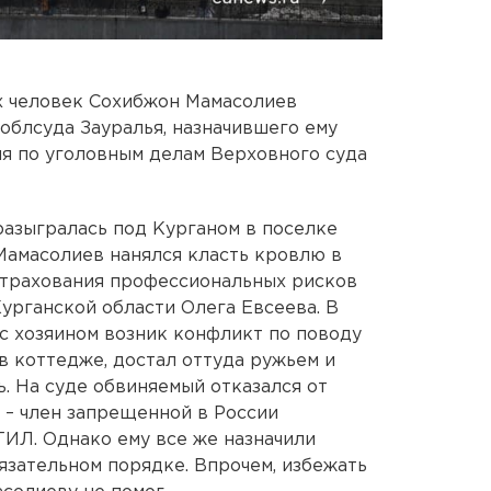
х человек Сохибжон Мамасолиев
облсуда Зауралья, назначившего ему
я по уголовным делам Верховного суда
разыгралась под Курганом в поселке
 Мамасолиев нанялся класть кровлю в
страхования профессиональных рисков
урганской области Олега Евсеева. В
с хозяином возник конфликт по поводу
в коттедже, достал оттуда ружьем и
ь. На суде обвиняемый отказался от
н – член запрещенной в России
ИЛ. Однако ему все же назначили
язательном порядке. Впрочем, избежать