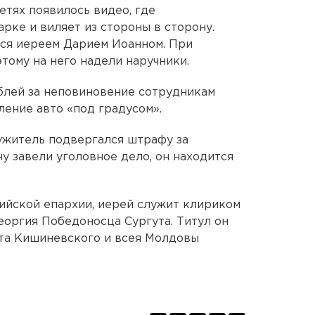
етях появилось видео, где
рке и виляет из стороны в сторону.
ся иереем Дарием Иоанном. При
тому на него надели наручники.
блей за неповиновение сотрудникам
ление авто «под градусом».
ужитель подвергался штрафу за
у завели уголовное дело, он находится
ийской епархии, иерей служит клириком
еоргия Победоносца Сургута. Титул он
ита Кишиневского и всея Молдовы