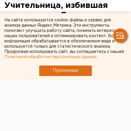
Учительница, избившая
мальчика на Дальнем
На сайте используются cookie-файлы и сервис для
Востоке, отстранена от
анализа данных Яндекс.Метрика. Эти инструменты
помогают улучшать работу сайта, понимать интересы
работы
наших пользователей и оптимизировать контент. Вся
информация обрабатывается в обезличенном виде и
используется только для статистического анализа.
Деятельность учительницы школы в Комсомольске-
Продолжая использовать сайт, вы соглашаетесь с нашей
на-Амуре приостановили после распространения
Политикой обработки персональных данных
.
видео, где она избивает ребенка, пишет ТАСС со
ссылкой на городскую администрацию.
Принимаю
«Деятельность учителя приостановлена. Управление
образования администрации города проведет
проверку того, как в школе № 37 ведется
социально-педагогическая работа со сложными
учениками», - сказали в администрации.
По результатам проверок будут сделаны выводы, в
том числе, возможно, и о дополнительной работе с