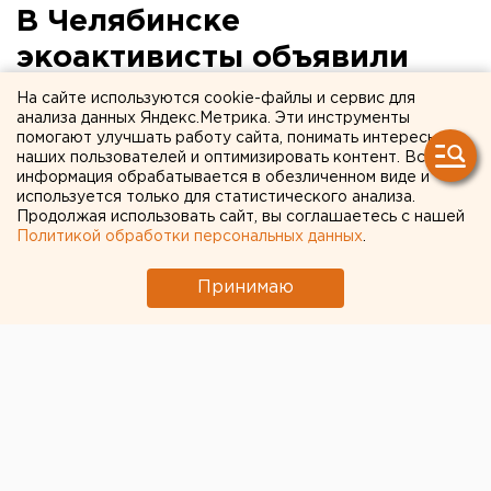
В Челябинске
экоактивисты объявили
акцию по сбору и
На сайте используются cookie-файлы и сервис для
анализа данных Яндекс.Метрика. Эти инструменты
утилизации новогодних
помогают улучшать работу сайта, понимать интересы
наших пользователей и оптимизировать контент. Вся
елок
информация обрабатывается в обезличенном виде и
используется только для статистического анализа.
Продолжая использовать сайт, вы соглашаетесь с нашей
В каждом районе Челябинска 14, 18 и 19 января
Политикой обработки персональных данных
.
будет несколько точек приема елок, сообщил на
своей странице в соцсети "ВКонтакте" местный
Принимаю
экоактивист Дмитрий Закарлюкин.