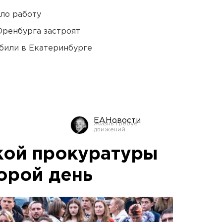
ло работу
Оренбурга застроят
били в Екатеринбурге
ЕАНовости
кой прокуратуры
орой день