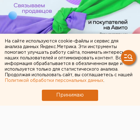
На сайте используются cookie-файлы и сервис для
анализа данных Яндекс.Метрика. Эти инструменты
помогают улучшать работу сайта, понимать интересы
наших пользователей и оптимизировать контент. Вся
ЧИТАЙТЕ ТАКЖЕ:
информация обрабатывается в обезличенном виде и
используется только для статистического анализа.
В Екатеринбурге горит склад Wildberries
Продолжая использовать сайт, вы соглашаетесь с нашей
Политикой обработки персональных данных
.
Холодную воду возвращают жителям
Екатеринбурга
Принимаю
Беспилотная опасность объявлена в
Челябинской области
Китайские перевозчики потеснили
российские компании с внутреннего рынка
Перебои с водой в Екатеринбурге: что