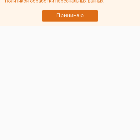
Политикой обработки персональных данных
.
Принимаю
ЧИТАЙТЕ ТАКЖЕ:
Исторический центр Оренбурга застроят по
КРТ, а история с небоскребами — на паузе
Ракетная опасность объявлена в
Оренбургской области и Башкирии
Под Екатеринбургом диверсанты взорвали
создателя дрона «Упырь»
Ракетная опасность угрожает Челябинской
области
Ракетную опасность объявили в
Свердловской области
← НОВОСТИ