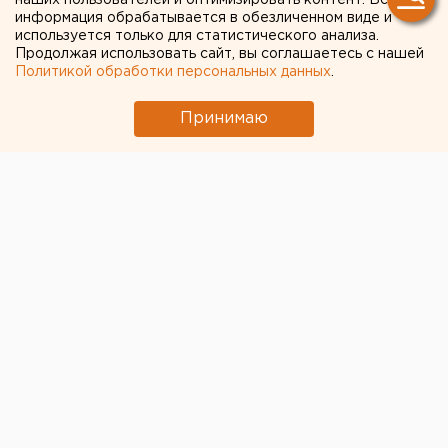
наших пользователей и оптимизировать контент. Вся
восток Свердловской
информация обрабатывается в обезличенном виде и
области
используется только для статистического анализа.
Продолжая использовать сайт, вы соглашаетесь с нашей
Политикой обработки персональных данных
.
Принимаю
© Газпром трансгаз Екатеринбург
В ООО «Газпром трансгаз Екатеринбург» в сжатые