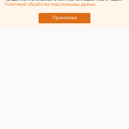
Политикой обработки персональных данных
.
Принимаю
ЧИТАЙТЕ ТАКЖЕ:
Под Екатеринбургом диверсанты взорвали
создателя дрона «Упырь»
Приложение УБРиР возобновило работу
Численность человечества предложили
постепенно сократить ради планеты
Ракетная опасность угрожает Челябинской
области
Исторический центр Оренбурга застроят по
КРТ, а история с небоскребами — на паузе