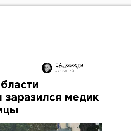
ЕАНовости
области
 заразился медик
ицы