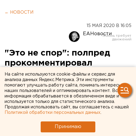
← НОВОСТИ
15 МАЯ 2020 В 16:05
ЕАНовости
"Это не спор": полпред
прокомментировал
разногласия свердловского
На сайте используются cookie-файлы и сервис для
анализа данных Яндекс.Метрика. Эти инструменты
губернатора и главного
помогают улучшать работу сайта, понимать интересы
наших пользователей и оптимизировать контент. Вся
санитарного врача
информация обрабатывается в обезличенном виде и
используется только для статистического анализа.
Продолжая использовать сайт, вы соглашаетесь с нашей
Политикой обработки персональных данных
.
Принимаю