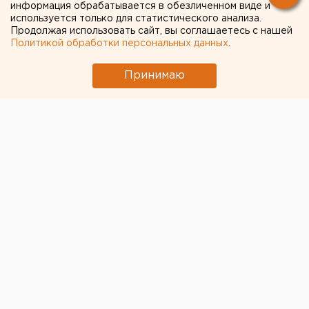
информация обрабатывается в обезличенном виде и
используется только для статистического анализа.
Продолжая использовать сайт, вы соглашаетесь с нашей
Политикой обработки персональных данных
.
Принимаю
© Алексей Колчин для ЕАН
Гордума Екатеринбурга приступила к изучению
отчета главы города Александра Высокинского о
работе за 2019 год. На этой неделе документ по
разделам заслушают в профильных комиссиях.