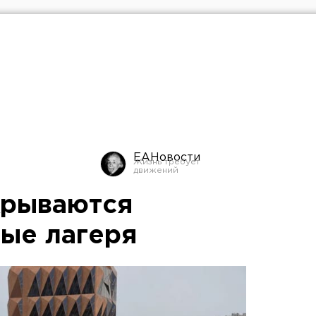
ЕАНовости
крываются
ые лагеря