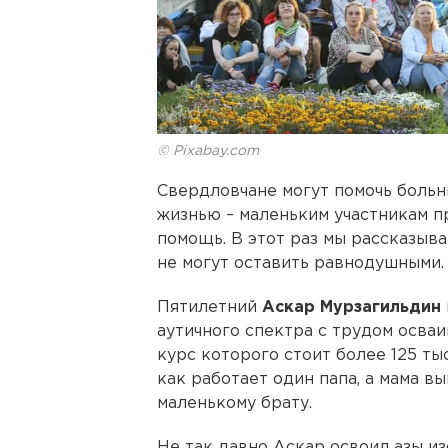
© Pixabay.com
Свердловчане могут помочь больн
жизнью – маленьким участникам п
помощь. В этот раз мы рассказыва
не могут оставить равнодушными.
Пятилетний
Аскар Мурзагильдин
аутичного спектра с трудом осваи
курс которого стоит более 125 тыс
как работает один папа, а мама в
маленькому брату.
Не так давно Аскар освоил азы из