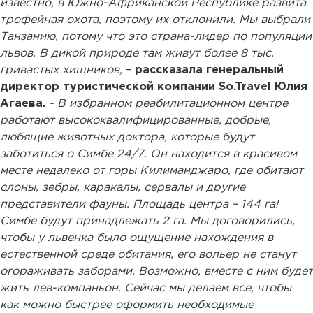
известно, в Южно-Африканской Республике развита
трофейная охота, поэтому их отклонили. Мы выбрали
Танзанию, потому что это страна-лидер по популяции
львов. В дикой природе там живут более 8 тыс.
гривастых хищников,
–
рассказала генеральный
директор туристической компании So.Travel Юлия
Агаева.
- В избранном реабилитационном центре
работают высококвалифицированные, добрые,
любящие животных доктора, которые будут
заботиться о Симбе 24/7. Он находится в красивом
месте недалеко от горы Килиманджаро, где обитают
слоны, зебры, каракалы, сервалы и другие
представители фауны. Площадь центра – 144 га!
Симбе будут принадлежать 2 га. Мы договорились,
чтобы у львенка было ощущение нахождения в
естественной среде обитания, его вольер не станут
огораживать заборами. Возможно, вместе с ним будет
жить лев-компаньон. Сейчас мы делаем все, чтобы
как можно быстрее оформить необходимые