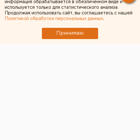
информация обрабатывается в обезличенном виде и
Чем опасны ракеты «Фламинго», которыми
используется только для статистического анализа.
Украина атаковала тыловые регионы РФ
Продолжая использовать сайт, вы соглашаетесь с нашей
Политикой обработки персональных данных
.
Исторический центр Оренбурга застроят по
КРТ, а история с небоскребами — на паузе
Принимаю
Свердловская криминальная легенда 90-х
Федулев освободился и вернулся в
Екатеринбург
← НОВОСТИ
23 ИЮЛЯ 2020 В 10:21
ЕАНовости
Екатеринбургская епархия
уточнила число беглецов из
монастыря схиигумена