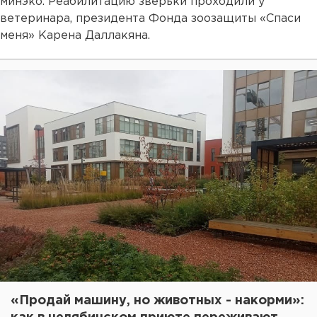
минэко. Реабилитацию зверьки проходили у
ветеринара, президента Фонда зоозащиты «Спаси
меня» Карена Даллакяна.
«Продай машину, но животных - накорми»: