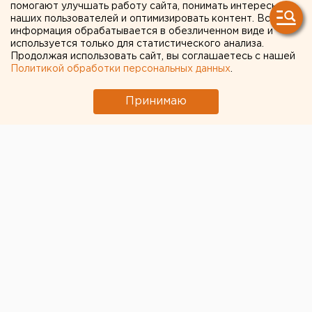
помогают улучшать работу сайта, понимать интересы
Возвращение смертной казни в России сочли
наших пользователей и оптимизировать контент. Вся
преждевременным
информация обрабатывается в обезличенном виде и
используется только для статистического анализа.
Продолжая использовать сайт, вы соглашаетесь с нашей
← НОВОСТИ
Политикой обработки персональных данных
.
28 ИЮЛЯ 2020 В 13:54
Принимаю
ЕАНовости
Запах гари в
Екатеринбурге объяснили
пожарами в ХМАО