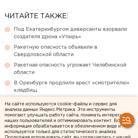
ЧИТАЙТЕ ТАКЖЕ:
Под Екатеринбургом диверсанты взорвали
создателя дрона «Упырь»
Ракетную опасность объявили в
Свердловской области
Ракетная опасность угрожает Челябинской
области
В Оренбурге продлили арест «смотрителю»
кладбищ
Путин назначил нового командующего
На сайте используются cookie-файлы и сервис для
войсками ЦВО
анализа данных Яндекс.Метрика. Эти инструменты
помогают улучшать работу сайта, понимать интересы
наших пользователей и оптимизировать контент. Вся
информация обрабатывается в обезличенном виде и
← НОВОСТИ
используется только для статистического анализа.
Продолжая использовать сайт, вы соглашаетесь с нашей