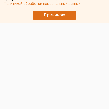
29 ИЮЛЯ 2020 В 14:51
Политикой обработки персональных данных
.
Валентина Попова
Принимаю
«Этот единоросс
подрывает авторитет
думы»: СК решил сыграть в
политику в «красной»
столице Свердловской
области