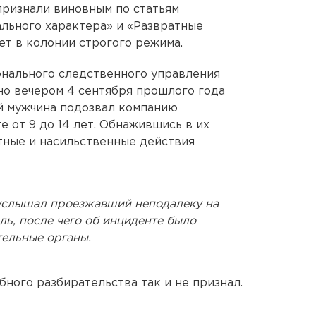
признали виновным по статьям
льного характера» и «Развратные
ет в колонии строгого режима.
онального следственного управления
о вечером 4 сентября прошлого года
й мужчина подозвал компанию
 от 9 до 14 лет. Обнажившись в их
тные и насильственные действия
 услышал проезжавший неподалеку на
ь, после чего об инциденте было
ельные органы.
ного разбирательства так и не признал.