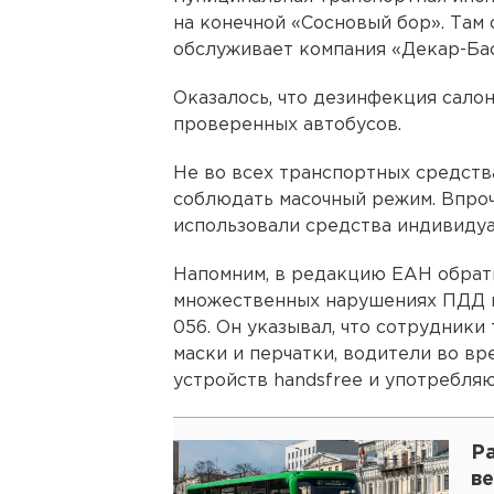
на конечной «Сосновый бор». Там
обслуживает компания «Декар-Бас
Оказалось, что дезинфекция сало
проверенных автобусов.
Не во всех транспортных средств
соблюдать масочный режим. Впроч
использовали средства индивиду
Напомним, в редакцию ЕАН обрати
множественных нарушениях ПДД и
056. Он указывал, что сотрудник
маски и перчатки, водители во в
устройств handsfree и употребляю
Р
ве