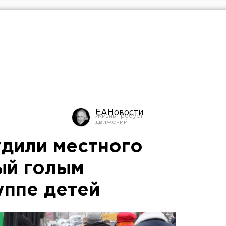
ЕАНовости
удили местного
ый голым
уппе детей