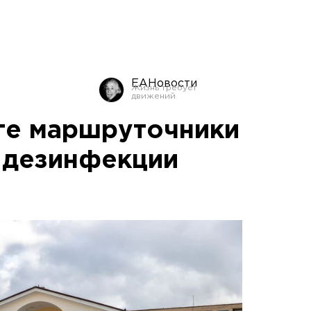
ЕАНовости
ге маршруточники
 дезинфекции