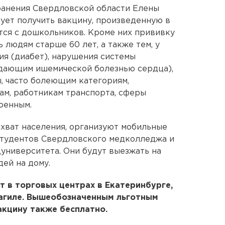
ранения Свердловской области Елены
рует получить вакцину, произведенную в
тся с дошкольников. Кроме них прививку
ь людям старше 60 лет, а также тем, у
ия (диабет), нарушения системы
дающим ишемической болезнью сердца),
, часто болеющим категориям,
м, работникам транспорта, сферы
оенным.
хват населения, организуют мобильные
 студентов Свердловского медколледжа и
университета. Они будут выезжать на
ей на дому.
 в торговых центрах в Екатеринбурге,
агиле. Вышеобозначенным льготным
акцину также бесплатно.