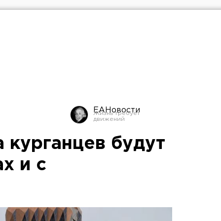
ЕАНовости
а курганцев будут
х и с