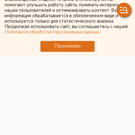
способ мошенничества в
помогают улучшать работу сайта, понимать интересы
наших пользователей и оптимизировать контент. Вся
WhatsApp
информация обрабатывается в обезличенном виде и
используется только для статистического анализа.
Продолжая использовать сайт, вы соглашаетесь с нашей
Политикой обработки персональных данных
.
Принимаю
© Pixabay.com
Заместитель руководителя Роскачества Илья