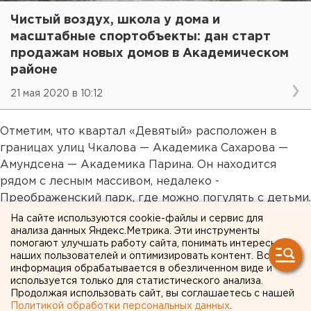
Чистый воздух, школа у дома и
масштабные спортобъекты: дан старт
продажам новых домов в Академическом
районе
21 мая 2020 в 10:12
Отметим, что квартал «Девятый» расположен в
границах улиц Чкалова — Академика Сахарова —
Амундсена — Академика Парина. Он находится
рядом с лесным массивом, недалеко -
Преображенский парк, где можно погулять с детьми.
Вблизи квартала к Универсиаде 2023 года
На сайте используются cookie-файлы и сервис для
возводятся спортивные объекты международного
анализа данных Яндекс.Метрика. Эти инструменты
помогают улучшать работу сайта, понимать интересы
уровня – многофункциональный комплекс Дворец
наших пользователей и оптимизировать контент. Вся
дзюдо и Академия тенниса, которые после
информация обрабатывается в обезличенном виде и
соревнований будут доступны и профессиональным
используется только для статистического анализа.
Продолжая использовать сайт, вы соглашаетесь с нашей
спортсменам, и горожанам, которые просто
Политикой обработки персональных данных
.