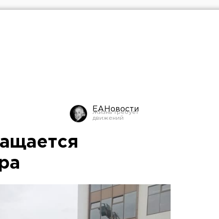
ЕАНовости
ращается
ра