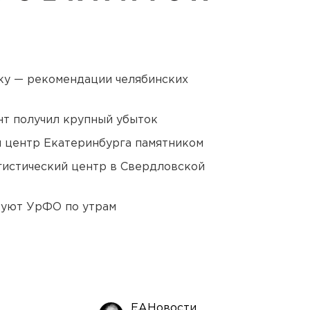
ку — рекомендации челябинских
нт получил крупный убыток
й центр Екатеринбурга памятником
гистический центр в Свердловской
куют УрФО по утрам
ЕАНовости