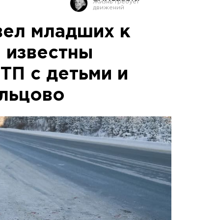
вел младших к
и известны
ТП с детьми и
льцово