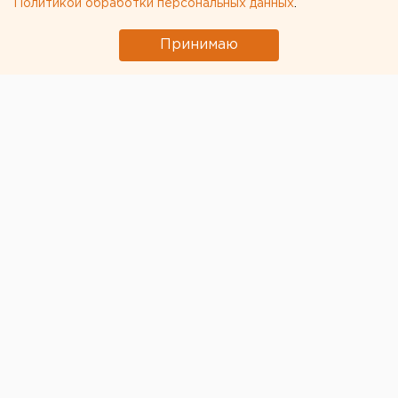
Политикой обработки персональных данных
.
Принимаю
В Кургане 30 августа, в 18:30, у дома № 4 по улице
Сосновой водитель сбил двухлетнего мальчика.
Тридцатипятилетний водитель иномарки выезжал
задним ходом из гаража и не заметил ребенка,
который находился с задней правой стороны
автомобиля.
Мальчик получил травмы и был госпитализирован в
детскую областную клиническую больницу имени